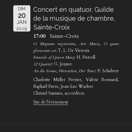
Concert en quatuor, Guilde
DIM
20
de la musique de chambre,
JAN
Sainte-Croix
2019
17:00
Sainte-Croix
O Magnum mysterium
,
Ave Maria
,
O quam
gloriosum est
: T. L. De Victoria
Funerals of Queen Mary
: H. Purcell
12 Quartet
: G. Jenner
An die Sonne
,
Hirtenchor
,
Der Tanz
: F. Schubert
Charlotte Müller Perrier, Valérie Bonnard,
Raphaël Favre, Jean-Luc Waeber
Christel Sautaux, accordéon
Site de l'événement